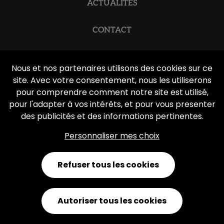
ACTUALITÉS
CONTACT
Optique Du Pont | Rue du Pont du Christ 47 1300
Nous et nos partenaires utilisons des cookies sur ce
Wavre | BE 0429012885 | T : 010 22 22 48 | E
site. Avec votre consentement, nous les utiliserons
:
info@optiquedupont.be
pour comprendre comment notre site est utilisé,
pour l'adapter à vos intérêts, et pour vous presenter
des publicités et des informations pertinentes.
Déclaration de confidentialité
Personnaliser mes choix
Clause de non-responsabilité
Refuser tous les cookies
Webdesign by Optic Libre
Autoriser tous les cookies